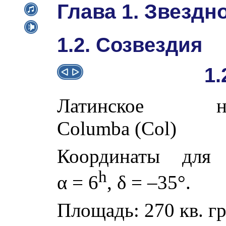
Глава 1. Звездн
1.2. Созвездия
1.
Латинское наз
Columba (Col)
Координаты для 
h
α
= 6
,
δ
= –35°.
Площадь: 270 кв. гр