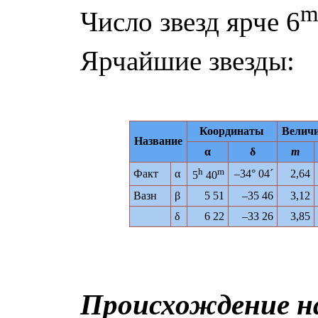
Число звезд ярче 6
Ярчайшие звезды:
Координаты
Велич
Название
α
δ
m
h
m
Факт
α
–34° 04´
2,64
5
40
Вазн
β
5 51
–35 46
3,12
δ
6 22
–33 26
3,85
Происхождение н