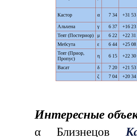
´
Кастор
α
7 34
+31 53
Альхена
γ
6 37
+16 23
Теят (Постериор)
μ
6 22
+22 31
Мебсута
ε
6 44
+25 08
Теят (Приор,
η
6 15
+22 30
Пропус)
Васат
δ
7 20
+21 53
ζ
7 04
+20 34
Интересные объе
α Близнецов
К