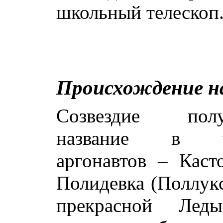
школьный телескоп
Происхождение н
Созвездие полу
название в ч
аргонавтов – Каст
Полидевка (Поллукс
прекрасной Лед