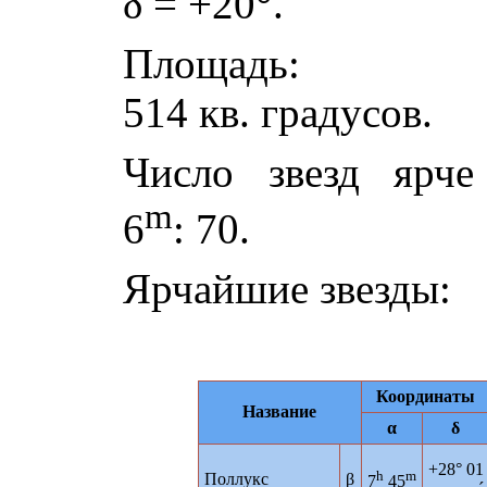
δ
= +20°.
Площадь:
514 кв. градусов.
Число звезд ярче
m
6
: 70.
Ярчайшие звезды:
Координаты
Название
α
δ
+28° 01
h
m
Поллукс
β
7
45