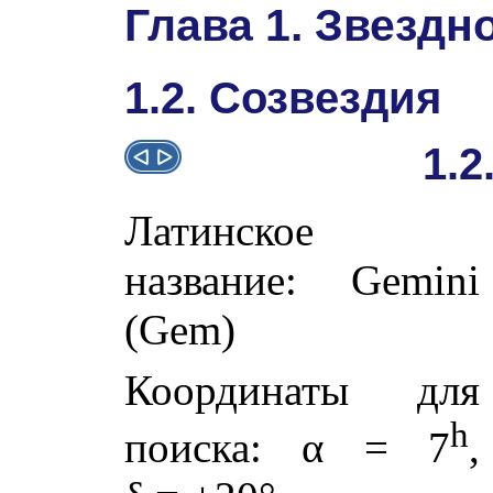
Глава 1. Звездн
1.2. Созвездия
1.2
Латинское
название: Gemini
(Gem)
Координаты для
h
поиска:
α
= 7
,