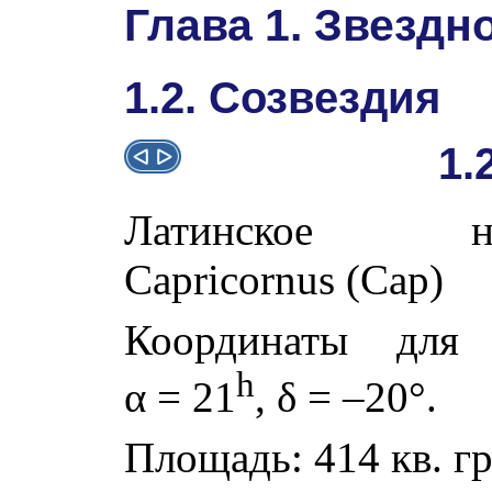
Глава 1. Звездн
1.2. Созвездия
1.
Латинское наз
Capricornus (Cap)
Координаты для 
h
α
= 21
,
δ
= –20°.
Площадь: 414 кв. гр