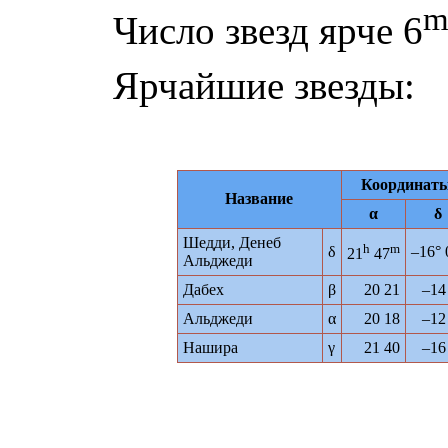
Число звезд ярче 6
Ярчайшие звезды:
Координат
Название
α
δ
Шедди, Денеб
h
m
δ
–16° 
21
47
Альджеди
Дабех
β
20 21
–14
Альджеди
α
20 18
–12
Нашира
γ
21 40
–16