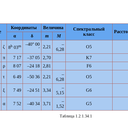
Координаты
Величина
Спектральный
е
Рассто
класс
α
δ
m
M
–40° 00
–
h
m
ζ
2,21
O5
8
03
´
6,28
π
7 17
–37 05
2,70
K7
ρ
8 07
–24 18
2,81
F6
–
τ
6 49
–50 36
2,21
O5
6,28
–
ξ
7 49
–24 51
3,34
G6
5,15
–
α
7 52
–40 34
3,71
G5
1,52
Таблица 1.2.1.34.1