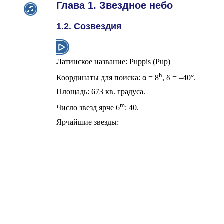
Глава 1. Звездное небо
1.2. Созвездия
Латинское название: Puppis (Pup)
h
Координаты для поиска:
α
= 8
,
δ
= –40°.
Площадь: 673 кв. градуса.
m
Число звезд ярче 6
: 40.
Ярчайшие звезды: