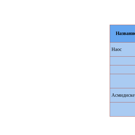
Названи
Наос
Асмидиске