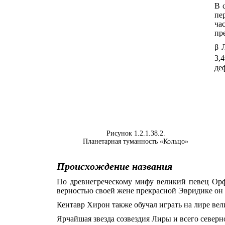
В 
пе
ча
пр
β 
3,4
де
Рисунок 1.2.1.38.2.
Планетарная туманность «Кольцо»
Происхождение названия
По древнегреческому мифу великий певец Орф
верностью своей жене прекрасной Эвридике он 
Кентавр Хирон также обучал играть на лире вел
Ярчайшая звезда созвездия Лиры и всего северн