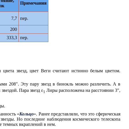
тояние,
Примечания
пк
7,7
пер.
200
333,3
пер.
и цвета звезд, цвет Веги считают истинно белым цветом.
ми 208". Эту пару звезд в бинокль можно различить. А в
звездой. Пара звезд ε
Лиры расположена на расстоянии 3",
1
цы.
анность «
Кольцо
». Ранее представляли, что это сферическая
 звезды. Но последние наблюдения космического телескопа
е темных вкраплений в нем.