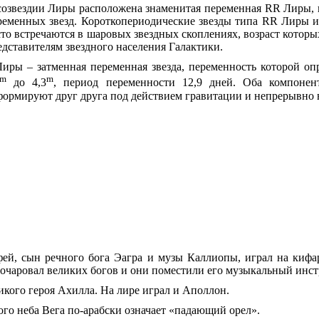
созвездии Лиры расположена знаменитая переменная RR Лиры, к
ременных звезд. Короткопериодические звезды типа RR Лиры и
сто встречаются в шаровых звездных скоплениях, возраст котор
едставителям звездного населения Галактики.
Лиры – затменная переменная звезда, переменность которой оп
m
m
до 4,3
, период переменности 12,9 дней. Оба компонен
формируют друг друга под действием гравитации и непрерывно 
ей, сын речного бога Эагра и музы Каллиопы, играл на кифа
очаровал великих богов и они поместили его музыкальный инст
икого героя Ахилла. На лире играл и Аполлон.
ого неба Вега по-арабски означает «падающий орел».