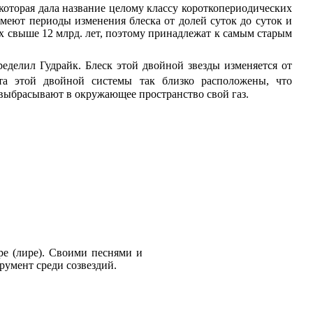
оторая дала название целому классу короткопериодических
меют периоды изменения блеска от долей суток до суток и
ых свыше 12 млрд. лет, поэтому принадлежат к самым старым
ределил Гудрайк. Блеск этой двойной звезды изменяется от
та этой двойной системы так близко расположены, что
выбрасывают в окружающее пространство свой газ.
ре (лире). Своими песнями и
румент среди созвездий.