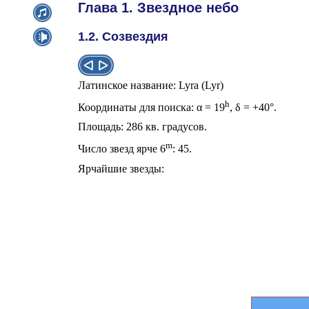
Глава 1. Звездное небо
1.2. Созвездия
Латинское название: Lyra (Lyr)
h
Координаты для поиска:
α
= 19
,
δ
= +40°.
Площадь: 286 кв. градусов.
m
Число звезд ярче 6
: 45.
Ярчайшие звезды: