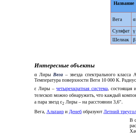
Название
Вега
α
Суляфат
γ
Шелиак
β
Интересные объекты
α Лиры
Вега
– звезда спектрального класса 
Температура поверхности Веги 10 000 К. Радиус
ε Лиры –
четырехкратная система
, состоящая 
телескоп можно обнаружить, что каждый компоне
а пара звезд ε
Лиры – на расстоянии 3,6".
2
Вега,
Альтаир
и
Денеб
образуют
Летний треуго
В 
ра
Ха