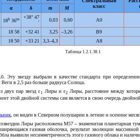
Спектральный
Расс
класс
α
δ
m
M
+38° 47
h
m
0,03
0,60
A0
18
36
´
18 58
+32 41
3,25
–3,26
В9
18 50
+33 21
3,3–4,3
А8
Таблица 1.2.1.38.1
А0. Эту звезду выбрали в качестве стандарта при определени
 Веги в 2,5 раз больше радиуса Солнца.
из двух пар звезд ε
Лиры и ε
Лиры, расстояние между которы
1
2
нт этой двойной системы сам является в свою очередь двойной 
льник
, он виден в Северном полушарии в летние и осенние меся
созвездии Лиры расположена М57 – знаменитая планетарная тум
сширяющаяся газовая оболочка, результат эволюции массивной
ббла выявили несимметричность этого газового облака и наличи