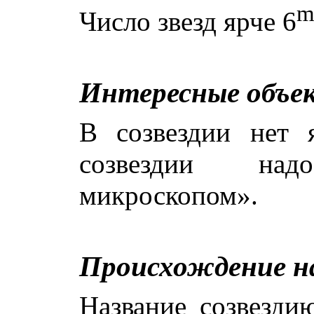
Число звезд ярче 6
Интересные объе
В созвездии нет 
созвездии над
микроскопом».
Происхождение н
Название созвезди