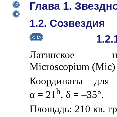
Глава 1. Звездн
1.2. Созвездия
1.2.
Латинское наз
Microscopium (Mic)
Координаты для 
h
α
= 21
,
δ
= –35°.
Площадь: 210 кв. гр