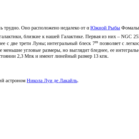
нь трудно. Оно расположено недалеко от α
Южной Рыбы
Фомальг
галактики, близкие к нашей Галактике. Первая из них – NGC 25
m
нее с две трети Луны; интегральный блеск 7
позволяет с легко
е меньшие угловые размеры, но выглядит бледнее, ее интеграль
тоянии 2,3 Мпк и имеют линейный размер 13 кпк.
кий астроном
Никола Луи де Лакайль
.