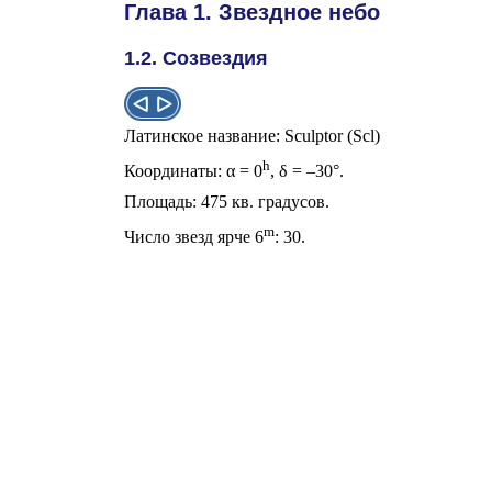
Глава 1. Звездное небо
1.2. Созвездия
Латинское название: Sculptor (Scl)
h
Координаты:
α
= 0
,
δ
= –30°.
Площадь: 475 кв. градусов.
m
Число звезд ярче 6
: 30.