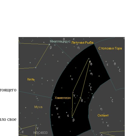
тоящего
ило свое