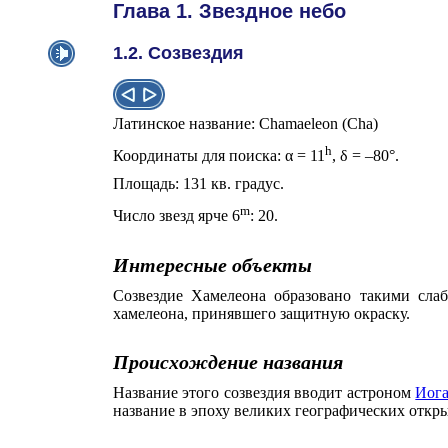
Глава 1. Звездное небо
1.2. Созвездия
Латинское название: Chamaeleon (Cha)
h
Координаты для поиска:
α
= 11
,
δ
= –80°.
Площадь: 131 кв. градус.
m
Число звезд ярче 6
: 20.
Интересные объекты
Созвездие Хамелеона образовано такими слаб
хамелеона, принявшего защитную окраску.
Происхождение названия
Название этого созвездия вводит астроном
Иога
название в эпоху великих географических отк