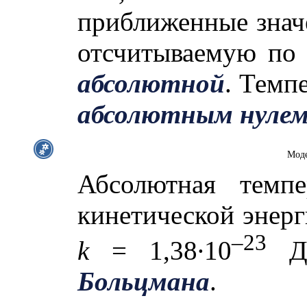
приближенные значе
отсчитываемую по 
абсолютной
. Темп
абсолютным нуле
Моде
Абсолютная темпе
кинетической энер
–23
k
= 1,38∙10
Дж
Больцмана
.