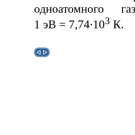
одноатомного г
3
1 эВ = 7,74∙10
К.