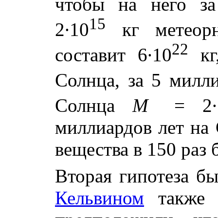
чтобы на него за
15
2∙10
кг метеорн
22
составит 6∙10
кг,
Солнца, за 5 милли
Солнца
M
= 2∙
миллиардов лет на
вещества в 150 раз
Вторая гипотеза бы
Кельвином
также 