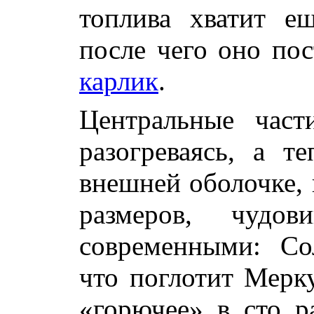
топлива хватит е
после чего оно по
карлик
.
Центральные част
разогреваясь, а т
внешней оболочке, 
размеров, чудо
современными: Со
что поглотит Мерку
«горючее» в сто р