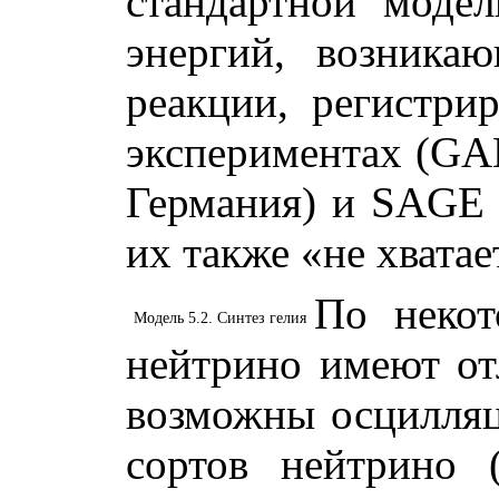
стандартной моде
энергий, возника
реакции, регистри
экспериментах (GA
Германия) и SAGE 
их также «не хватае
По некот
Модель 5.2. Синтез гелия
нейтрино имеют от
возможны осцилляц
сортов нейтрино 