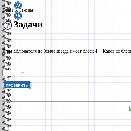
Глава 6. Звезды
Задачи
m
Для наблюдателя на Земле звезда имеет блеск 4
. Каков ее бле
m
.