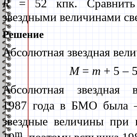
R
= 52 кпк. Сравнить
звездными величинами св
Решение
Абсолютная звездная вел
M
=
m
+ 5 – 5
Абсолютная звездная 
1987 года в БМО была –
звездные величины при 
m