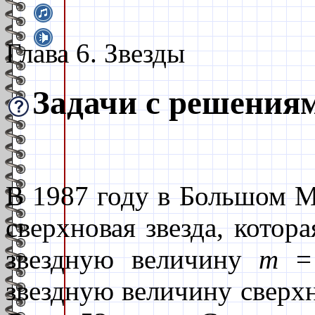
Глава 6. Звезды
Задачи с решения
В 1987 году в Большом М
сверхновая звезда, кото
звездную величину
m
= 
звездную величину сверх