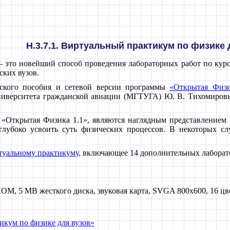
H.3.7.1. Виртуальный практикум по физике 
– это новейший способ проведения лабораторных работ по ку
ских вузов.
еского пособия и сетевой версии программы
«Открытая Физи
университета гражданской авиации (МГТУГА) Ю. В. Тихомиров
«Открытая Физика 1.1», являются наглядным представлением 
глубоко усвоить суть физических процессов. В некоторых с
уальному практикуму
, включающее 14 дополнительных лаборат
M, 5 MB жесткого диска, звуковая карта, SVGA 800x600, 16 цве
икум по физике для вузов»