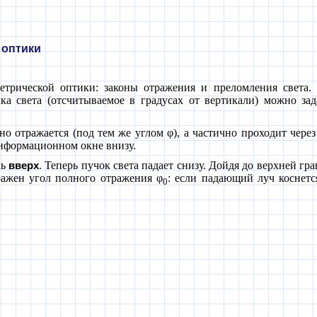
 оптики
етрической оптики: законы отражения и преломления света.
ка света (отсчитываемое в градусах от вертикали) можно за
чно отражается (под тем же углом
φ
), а частично проходит чере
информационном окне внизу.
ль
. Теперь пучок света падает снизу. Дойдя до верхней г
вверх
бражен угол полного отражения
φ
: если падающий луч коснетс
0