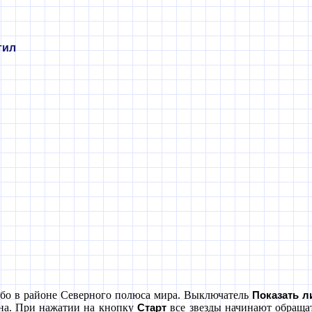
тил
ебо в районе Северного полюса мира. Выключатель
Показать л
кна. При нажатии на кнопку
все звезды начинают обращат
Старт