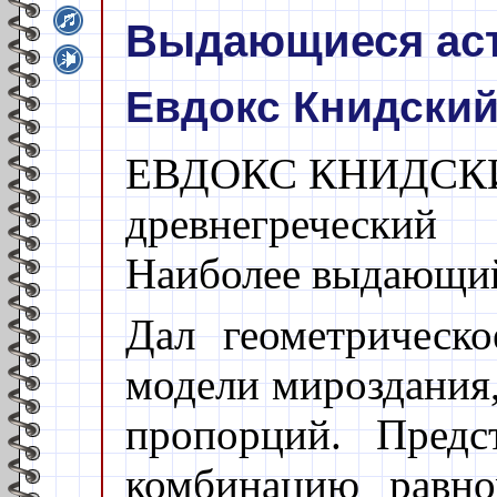
Выдающиеся ас
Евдокс Книдски
ЕВДОКС КНИДСКИЙ (о
древнегречески
Наиболее выдающий
Дал геометрическо
модели мироздания
пропорций. Предс
комбинацию равно