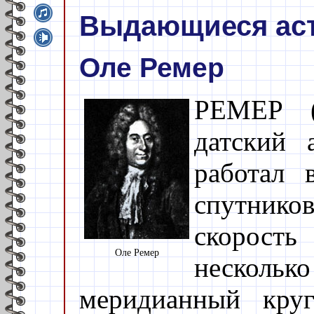
Выдающиеся ас
Оле Ремер
РЕМЕР (
датский 
работал 
спутнико
скорост
Оле Ремер
несколь
меридианный круг