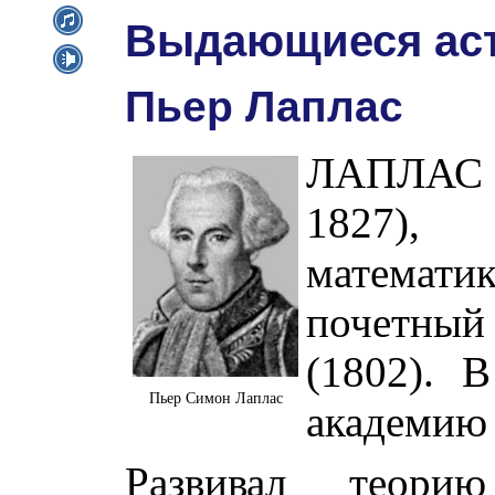
Выдающиеся ас
Пьер Лаплас
ЛАПЛАС (
1827), 
математ
почетны
(1802). 
Пьер Симон Лаплас
академию 
Развивал теори