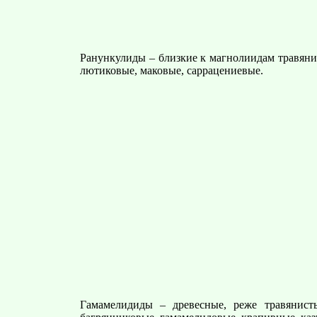
Ранункулиды – близкие к магнолиидам травянис
лютиковые, маковые, саррацениевые.
Гамамелидиды – древесные, реже травянисты