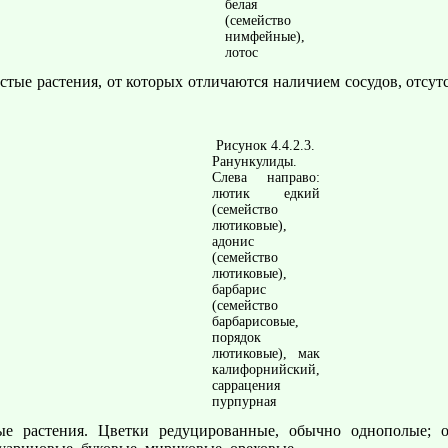
белая
(семейство
нимфейные),
лотос
тые растения, от которых отличаются наличием сосудов, отсут
Рисунок 4.4.2.3.
Ранункулиды.
Слева направо:
лютик едкий
(семейство
лютиковые),
адонис
(семейство
лютиковые),
барбарис
(семейство
барбарисовые,
порядок
лютиковые), мак
калифорнийский,
саррацения
пурпурная
е растения. Цветки редуцированные, обычно однополые; ок