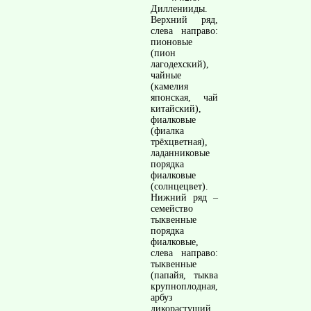
Дилленииды.
Верхний ряд,
слева направо:
пионовые
(пион
лагодехский),
чайные
(камелия
японская, чай
китайский),
фиалковые
(фиалка
трёхцветная),
ладанниковые
порядка
фиалковые
(солнцецвет).
Нижний ряд –
семейство
тыквенные
порядка
фиалковые,
слева направо:
тыквенные
(папайя, тыква
крупноплодная,
арбуз
дикорастущий,