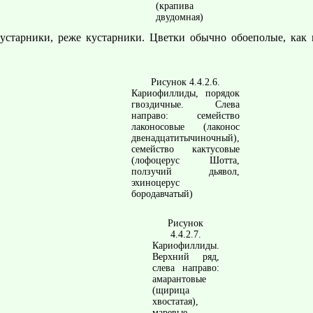
(крапива
двудомная)
устарники, реже кустарники. Цветки обычно обоеполые, как п
Рисунок 4.4.2.6.
Кариофиллиды, порядок
гвоздичные. Слева
направо: семейство
лаконосовые (лаконос
двенадцатитычиночный),
семейство кактусовые
(лофоцерус Шотта,
ползучий дьявол,
эхиноцерус
бородавчатый)
Рисунок
4.4.2.7.
Кариофиллиды.
Верхний ряд,
слева направо:
амарантовые
(щирица
хвостатая),
маревые