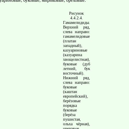
уариновые, буковые, мириковые, ореховые.
Рисунок
4.4.2.4.
Гамамелидиды.
Верхний ряд,
слева направо:
гамамелидовые
(платан
западный),
казуариновые
(казуарина
хвощелистная),
буковые (дуб
летний, бук
восточный).
Нижний ряд,
слева направо:
буковые
(каштан
европейский),
берёзовые
порядка
буковые
(берёза
пушистая,
ольха чёрная),
ореховые