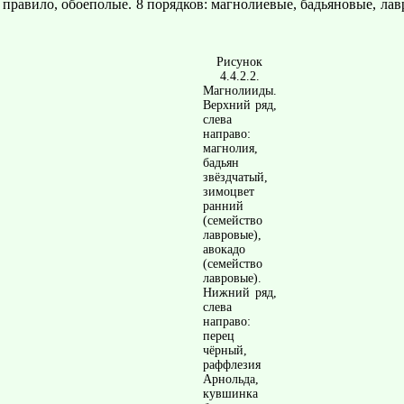
к правило, обоеполые. 8 порядков: магнолиевые, бадьяновые, л
Рисунок
4.4.2.2.
Магнолииды.
Верхний ряд,
слева
направо:
магнолия,
бадьян
звёздчатый,
зимоцвет
ранний
(семейство
лавровые),
авокадо
(семейство
лавровые).
Нижний ряд,
слева
направо:
перец
чёрный,
раффлезия
Арнольда,
кувшинка