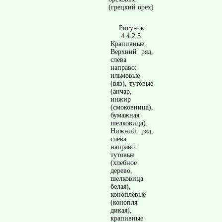
(грецкий орех)
Рисунок
4.4.2.5.
Крапивные.
Верхний ряд,
слева
направо:
ильмовые
(вяз), тутовые
(анчар,
инжир
(смоковница),
бумажная
шелковица).
Нижний ряд,
слева
направо:
тутовые
(хлебное
дерево,
шелковица
белая),
коноплёвые
(конопля
дикая),
крапивные