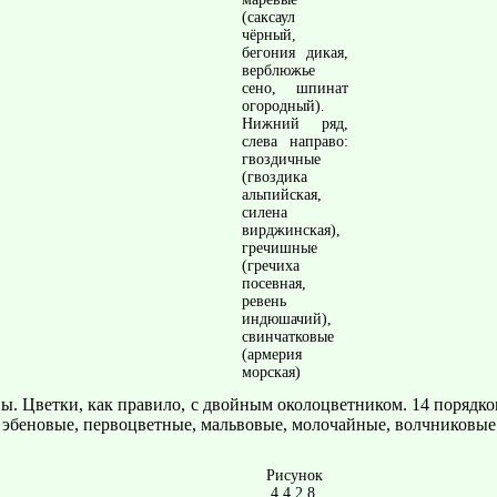
(саксаул
чёрный,
бегония дикая,
верблюжье
сено, шпинат
огородный).
Нижний ряд,
слева направо:
гвоздичные
(гвоздика
альпийская,
силена
вирджинская),
гречишные
(гречиха
посевная,
ревень
индюшачий),
свинчатковые
(армерия
морская)
вы. Цветки, как правило, с двойным околоцветником. 14 порядк
, эбеновые, первоцветные, мальвовые, молочайные, волчниковые
Рисунок
4.4.2.8.