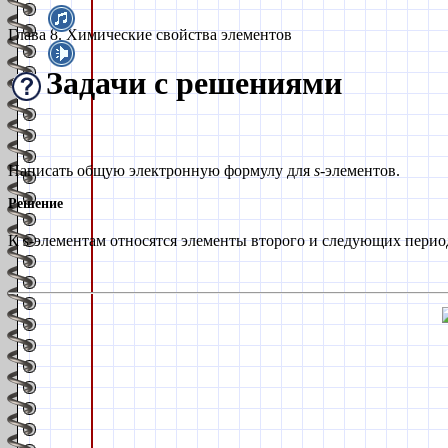
Глава 8. Химические свойства элементов
Задачи с решениями
Написать общую электронную формулу для
s
-
элементов.
Решение
К
s
-
элементам относятся элементы второго и следующих пери