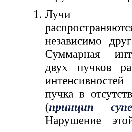
Лучи с
распространяютс
независимо друг
Суммарная инте
двух пучков ра
интенсивносте
пучка в отсутст
(
принцип супе
Нарушение это