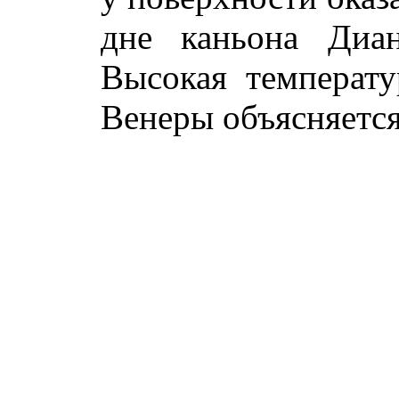
дне каньона Диан
Высокая температ
Венеры объясняетс