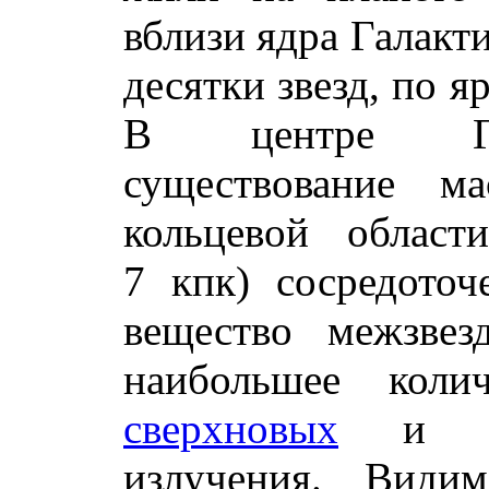
вблизи ядра Галакт
десятки звезд, по 
В центре Гала
существование м
кольцевой област
7 кпк) сосредоточ
вещество межзвез
наибольшее кол
сверхновых
и ист
излучения. Видим