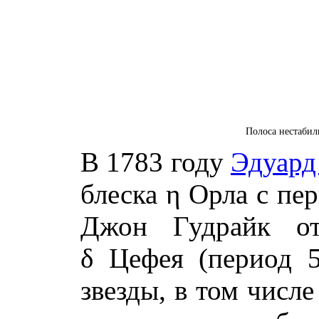
Полоса нестабил
В 1783 году
Эдуард
блеска η Орла с пе
Джон Гудрайк от
δ Цефея (период 5
звезды, в том числ