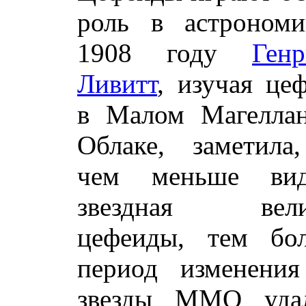
роль в астроном
1908 году
Генр
Ливитт
, изучая це
в Малом Магелла
Облаке, заметила
чем меньше вид
звездная вели
цефеиды, тем бо
период изменения
звезды ММО уда