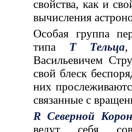
свойства, как и св
вычисления астроно
Особая группа пе
типа
T Тельца
,
Васильевичем Стр
свой блеск беспоря
них прослеживаютс
связанные с вращен
R Северной Коро
ведут себя сов