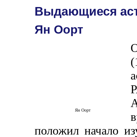
Выдающиеся ас
Ян Оорт
а
Р
Ян Оорт
в
положил начало из