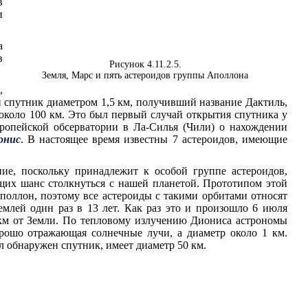
в
и
а
в
Рисунок 4.11.2.5.
Земля, Марс и пять астероидов группы Аполлона
,
 спутник диаметром 1,5 км, получивший название Дактиль,
около 100 км. Это был первый случай открытия спутника у
ропейской обсерватории в Ла-Силья (Чили) о нахождении
онис
. В настоящее время известны 7 астероидов, имеющие
ие, поскольку принадлежит к особой группе астероидов,
их шанс столкнуться с нашей планетой. Прототипом этой
поллон, поэтому все астероиды с такими орбитами относят
емлей один раз в 13 лет. Как раз это и произошло 6 июля
. км от Земли. По тепловому излучению Диониса астрономы
хорошо отражающая солнечные лучи, а диаметр около 1 км.
л обнаружен спутник, имеет диаметр 50 км.