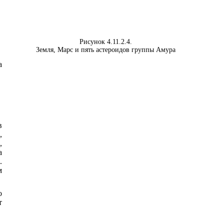
Рисунок 4.11.2.4.
Земля, Марс и пять астероидов группы Амура
а
в
,
,
а
.
м
о
т