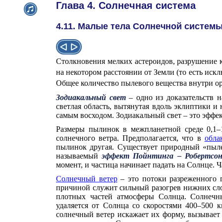
Глава 4. Солнечная система
4.11. Малые тела Солнечной систем
Столкновения мелких астероидов, разрушение 
на некотором расстоянии от Земли (то есть ис
Общее количество пылевого вещества внутри ор
Зодиакальный свет
– одно из доказательств н
светлая область, вытянутая вдоль эклиптики и
самым восходом. Зодиакальный свет – это эффе
Размеры пылинок в межпланетной среде 0,1
солнечного ветра. Предполагается, что в
обла
пылинок другая. Существует природный «пылес
называемый
эффект Пойнтинга – Робертсо
момент, и частица начинает падать на Солнце. Ч
Солнечный ветер
– это потоки разреженного 
причиной служит сильный разогрев нижних с
плотных частей атмосферы Солнца. Солнечны
удаляется от Солнца со скоростями 400–500 к
солнечный ветер искажает их форму, вызывает