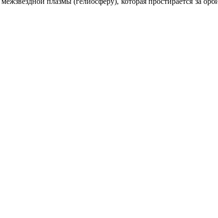
межзвездной плазмы (гелиосферу), которая простирается за орб