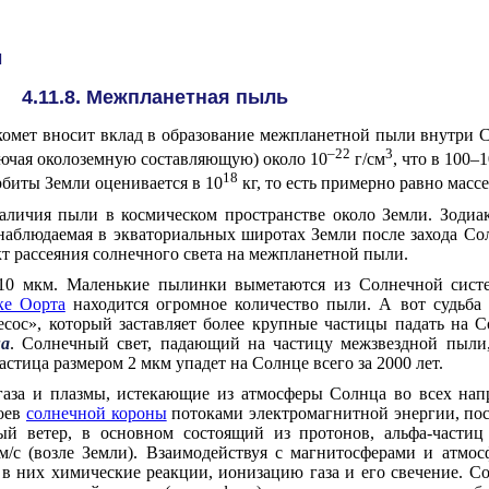
ы
4.11.8. Межпланетная пыль
комет вносит вклад в образование межпланетной пыли внутри 
–22
3
ключая околоземную составляющую) около 10
г/см
, что в 100
18
биты Земли оценивается в 10
кг, то есть примерно равно массе
аличия пыли в космическом пространстве около Земли. Зодиа
 наблюдаемая в экваториальных широтах Земли после захода Со
кт рассеяния солнечного света на межпланетной пыли.
–10 мкм. Маленькие пылинки выметаются из Солнечной сист
ке Оорта
находится огромное количество пыли. А вот судьба
ос», который заставляет более крупные частицы падать на С
на
. Солнечный свет, падающий на частицу межзвездной пыли
астица размером 2 мкм упадет на Солнце всего за 2000 лет.
газа и плазмы, истекающие из атмосферы Солнца во всех нап
лоев
солнечной короны
потоками электромагнитной энергии, п
й ветер, в основном состоящий из протонов, альфа-частиц 
м/с (возле Земли). Взаимодействуя с магнитосферами и атмос
 в них химические реакции, ионизацию газа и его свечение. С