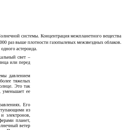
Солнечной системы. Концентрация межпланетного вещества
–1000 раз выше плотности газопылевых межзвездных облаков.
 одного астероида.
кальный свет –
лнца или перед
емы давлением
 более тяжелых
олнце. Это так
, уменьшает ее
равлениях. Его
оступающими из
и электронов,
ферами планет,
олнечный ветер