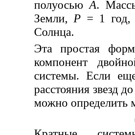
полуосью
A
. Мас
Земли,
P
= 1 год
Солнца.
Эта простая форм
компонент двойно
системы. Если ещ
расстояния звезд до
можно определить м
Кратные систем