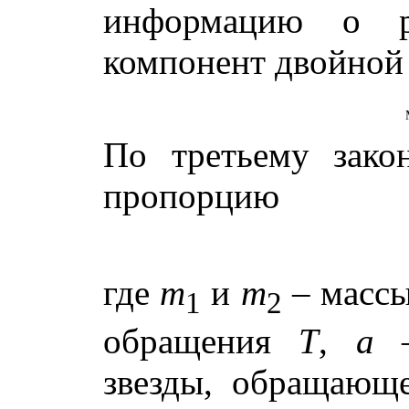
информацию о р
компонент двойной
По третьему зако
пропорцию
где
m
и
m
– массы
1
2
обращения
T
,
a
–
звезды, обращающе