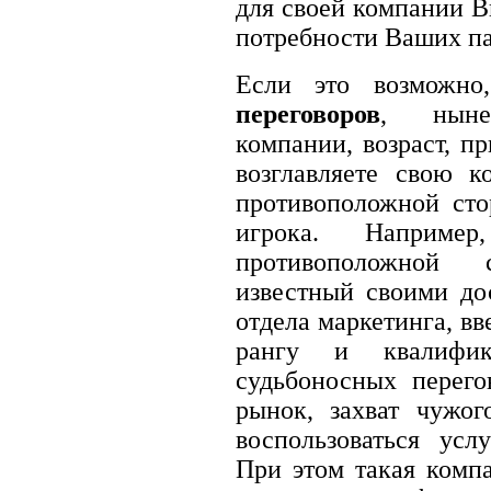
для своей компании В
потребности Ваших па
Если это возможн
переговоров
, ныне
компании, возраст, п
возглавляете свою к
противоположной сто
игрока. Наприме
противоположной 
известный своими до
отдела маркетинга, вв
рангу и квалифик
судьбоносных перег
рынок, захват чужо
воспользоваться усл
При этом такая комп