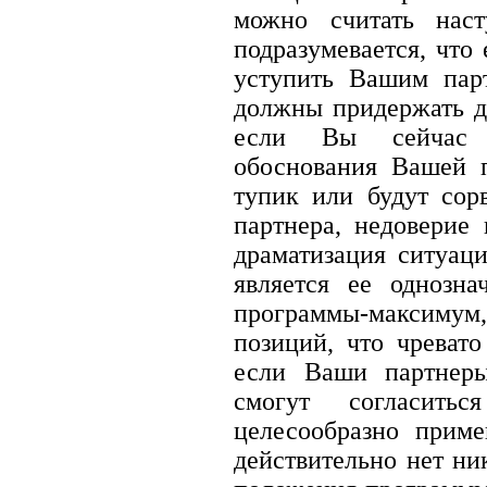
можно считать наст
подразумевается, что
уступить Вашим пар
должны придержать до
если Вы сейчас 
обоснования Вашей п
тупик или будут со
партнера, недоверие 
драматизация ситуац
является ее однозн
программы-максимум
позиций, что чреват
если Ваши партнер
смогут согласит
целесообразно прим
действительно нет ни