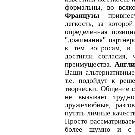
формальны, во всяко
Французы
привнес
легкость, за которо
определенная позици
"дожимания" партнеро
к тем вопросам, в 
достигли согласия,
преимущества.
Англи
Ваши альтернативные
т.е. подойдут к реш
творчески. Общение 
не вызывает трудно
дружелюбные, разго
путать личные качест
Просто рассматривае
более шумно и с 