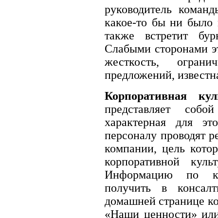
руководитель команд
какое-то бы ни было 
также встретит бу
Слабыми сторонами э
жесткость, ограни
предложений, известн
Корпоративная куль
представляет собо
характерная для эт
персоналу проводят р
компании, цель кото
корпоративной куль
Информацию по ко
получить в консал
домашней странице ко
«Наши ценности» или 