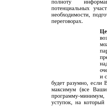
полноту информа
потенциальных участ
необходимости, подг
переговорах.
Це
во
мо
па
пр
на
оч
и 
будет разумно, если 
максимум (все Ваши
программу-минимум,
уступок, на которы