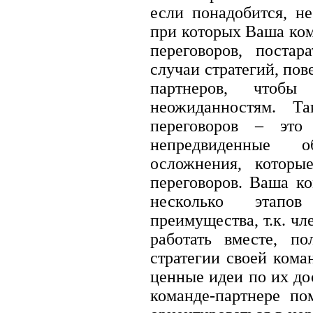
если понадобится, не
при которых Ваша ком
переговоров, постар
случаи стратегий, пов
партнеров, чтоб
неожиданностям. Т
переговоров – эт
непредвиденные о
осложнения, которы
переговоров. Ваша ко
несколько этапо
преимущества, т.к. ч
работать вместе, п
стратегии своей кома
ценные идеи по их д
команде-партнере п