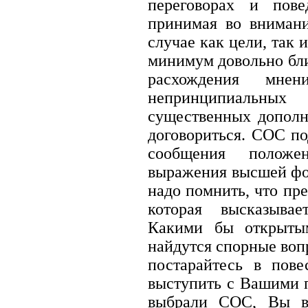
переговорах и пов
принимая во вниман
случае как цели, так
минимум довольно бли
расхождения мнен
непринципиальны
существенных дополн
договориться. СОС по
сообщения положе
выражения высшей фо
надо помнить, что пр
которая высказыва
Какими бы открытым
найдутся спорные воп
постарайтесь в пове
выступить с Вашими 
выбрали СОС, Вы вп