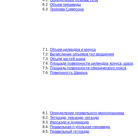
6.1.
Определение объема тела
6.2.
Объем пирамиды
6.3.
Теорема Симпсона
7.1.
Объем цилиндра и конуса
7.2.
Вычисление объемов тел вращения
7.3.
Объем частей шара
7.4.
Площади поверхности цилиндра, конуса, шара
7.5.
Площадь поверхности сферического пояса
7.6.
Поверхность Шварца
8.1.
Определение правильного многогранника
8.2.
Тетраэдр, гексаэдр, октаэдр
8.3.
Икосаэдр и додекаэдр
8.4.
Правильная n-угольная пирамида
8.5.
Правильный тетраэдр