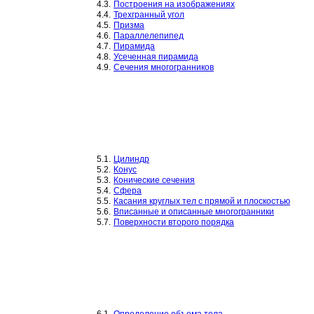
4.3.
Построения на изображениях
4.4.
Трехгранный угол
4.5.
Призма
4.6.
Параллелепипед
4.7.
Пирамида
4.8.
Усеченная пирамида
4.9.
Сечения многогранников
5.1.
Цилиндр
5.2.
Конус
5.3.
Конические сечения
5.4.
Сфера
5.5.
Касания круглых тел с прямой и плоскостью
5.6.
Вписанные и описанные многогранники
5.7.
Поверхности второго порядка