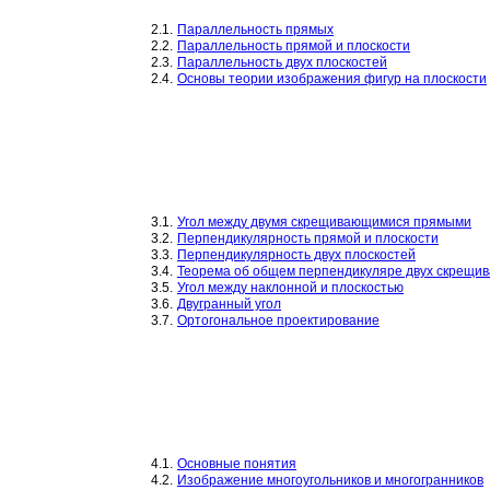
2.1.
Параллельность прямых
2.2.
Параллельность прямой и плоскости
2.3.
Параллельность двух плоскостей
2.4.
Основы теории изображения фигур на плоскости
3.1.
Угол между двумя скрещивающимися прямыми
3.2.
Перпендикулярность прямой и плоскости
3.3.
Перпендикулярность двух плоскостей
3.4.
Теорема об общем перпендикуляре двух скрещи
3.5.
Угол между наклонной и плоскостью
3.6.
Двугранный угол
3.7.
Ортогональное проектирование
4.1.
Основные понятия
4.2.
Изображение многоугольников и многогранников