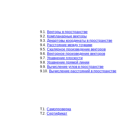
9.1.
Векторы в пространстве
9.2.
Компланарные векторы
9.3.
Декартовы координаты в пространстве
9.4.
Расстояние между точками
9.5.
Скалярное произведение векторов
9.6.
Векторное произведение векторов
9.7.
Уравнение плоскости
9.8.
Уравнение прямой линии
9.9.
Вычисление углов в пространстве
9.10.
Вычисление расстояний в пространстве
T.1.
Самопроверка
T.2.
Сертификат