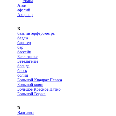
Урана
Атон
афелий
Ахернар
Б
база интерферометра
балдж
барстер
бар
бассейн
Беллатрикс
Бетельгейзе
бленда
блеск
болид
Большой Квадрат Пегаса
Большой ковш
Большое Красное Пятно
Большой Взрыв
В
Валгалла