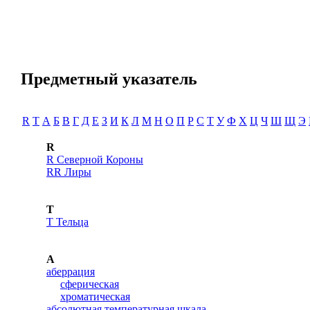
Предметный указатель
R
T
А
Б
В
Г
Д
Е
З
И
К
Л
М
Н
О
П
Р
С
Т
У
Ф
Х
Ц
Ч
Ш
Щ
Э
R
R Северной Короны
RR Лиры
T
T Тельца
А
аберрация
сферическая
хроматическая
абсолютная температурная шкала