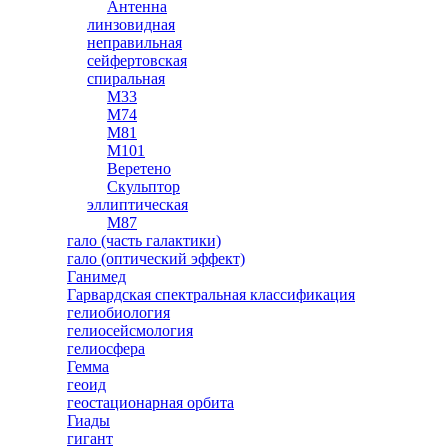
Антенна
линзовидная
неправильная
сейфертовская
спиральная
М33
M74
М81
М101
Веретено
Скульптор
эллиптическая
М87
гало (часть галактики)
гало (оптический эффект)
Ганимед
Гарвардская спектральная классификация
гелиобиология
гелиосейсмология
гелиосфера
Гемма
геоид
геостационарная орбита
Гиады
гигант