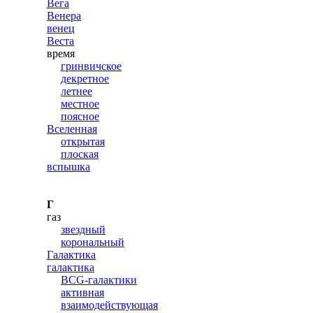
Вега
Венера
венец
Веста
время
гринвичское
декретное
летнее
местное
поясное
Вселенная
открытая
плоская
вспышка
Г
газ
звездный
корональный
Галактика
галактика
BCG-галактики
активная
взаимодействующая