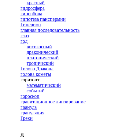
красный
гидросфера
гипербола
гипотеза панспермии
Гиперион
главная последовательность
глаз
год
високосный
драконический
платонический
тропический
Голова Дракона
голова кометы
горизонт
математический
событий
гороскоп
гравитационное линзирование
гранула
грануляция
Греки
Д