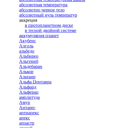
абсолютная температура
абсолютно черное тело
абсолютный нуль температур
аккреция
в протопланетном диске
в тесной двойной системе
аккумуляция планет
Акубенс
Алголь
альбедо
Альбирео
Альгениб
Альдебаран
Алькор
Альтаир
Альфа Центавра
Альфард
Альферац
амплитуда
Амур
Антарес
антиапекс
апекс
апоастр