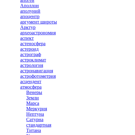
апогей
Аполлон
аполуний
апоцентр
аргумент широты
Арктур
археоастрономия
аспект
астеносфера
астероид
астрограф
астроклимат
астрология
астронавигация
астрофотометрия
асцендент
атмосфера
Венеры
Земли
Марса
Меркурия
Нептуна
Сатурна
стандартная
Титана